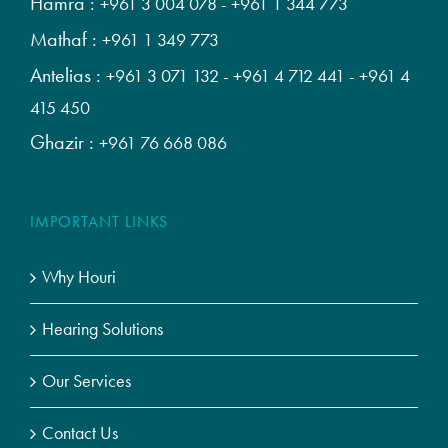
Hamra :
+961 3 004 078
-
+961 1 344 773
Mathaf :
+961 1 349 773
Antelias :
+961 3 071 132
-
+961 4 712 441
-
+961 4
415 450
Ghazir :
+961 76 668 086
IMPORTANT LINKS
Why Houri
Hearing Solutions
Our Services
Contact Us